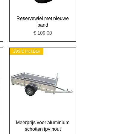
Snel overzicht
Reservewiel met nieuwe
band
Prijs
€ 109,00
299 € Incl.Btw
Snel overzicht
Meerprijs voor aluminium
schotten ipv hout