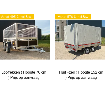
Vanaf 495 € Incl.Btw
Vanaf 576 € Incl.Btw
Snel overzicht
Snel overzicht
Loofrekken ( Hoogte 70 cm
Huif +zeil ( Hoogte 152 cm
) Prijs op aanvraag
) Prijs op aanvraag