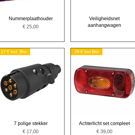
Snel overzicht
Snel overzicht
Nummerplaathouder
Veiligheidsnet
aanhangwagen
Prijs
€ 25,00
17 € Incl. Btw
39 € Incl.Btw
Snel overzicht
Snel overzicht
7 polige stekker
Achterlicht set compleet
Prijs
Prijs
€ 17,00
€ 39,00