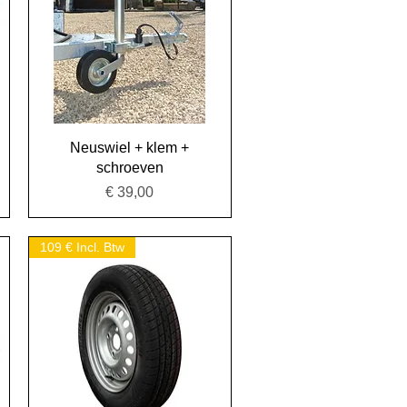
Snel overzicht
Neuswiel + klem +
schroeven
Prijs
€ 39,00
109 € Incl. Btw