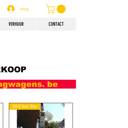
Inloggen
VERHUUR
CONTACT
RKOOP
ngwagens. be
39 € Incl. Btw