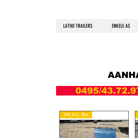
LATHO TRAILERS
ENKELE AS
AANH
0495/43.72.
39€ Incl. Btw