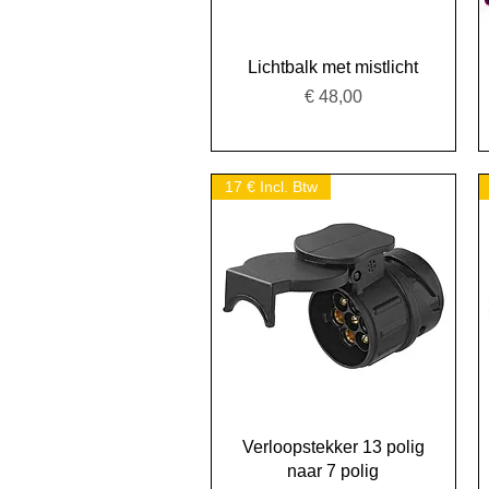
Snel overzicht
Lichtbalk met mistlicht
Prijs
€ 48,00
17 € Incl. Btw
Snel overzicht
Verloopstekker 13 polig
naar 7 polig