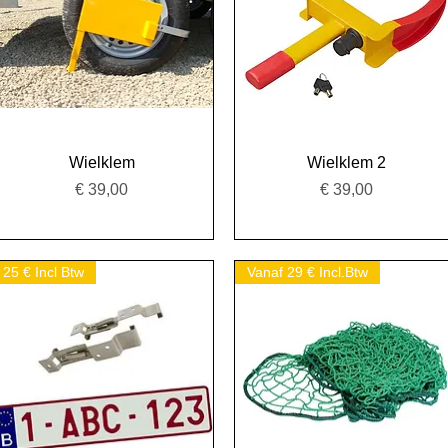
Snel overzicht
Snel overzicht
Wielklem
Wielklem 2
Prijs
Prijs
€ 39,00
€ 39,00
25 € Incl Btw
Vanaf 29 € Incl.Btw