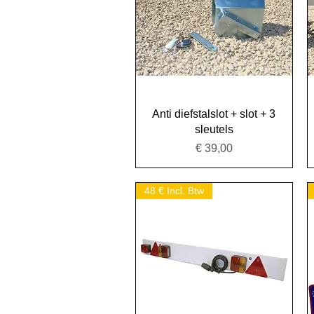
Snel overzicht
Anti diefstalslot + slot + 3
sleutels
Prijs
€ 39,00
48 € Incl. Btw