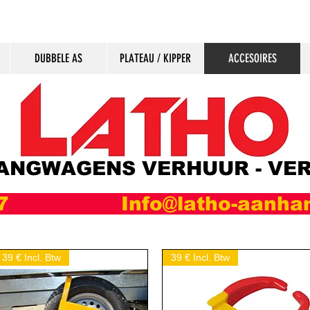
DUBBELE AS
PLATEAU / KIPPER
ACCESOIRES
ANGWAGENS VERHUUR - VE
97 Info@latho-aanha
39 € Incl. Btw
39 € Incl. Btw